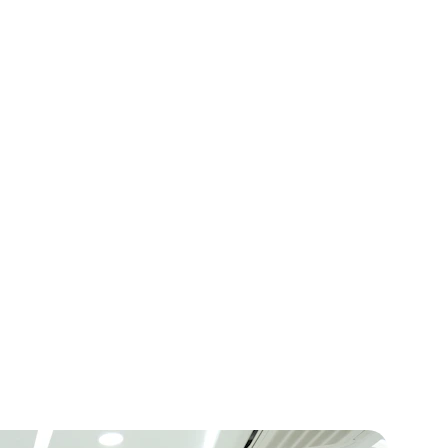
Respons
Laporan lengkap untuk tindak lanjut