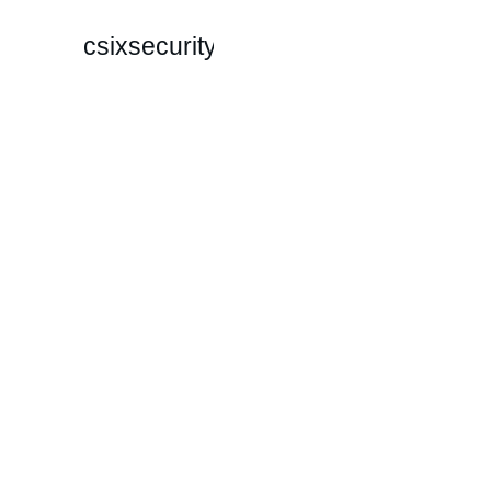
csixsecurity