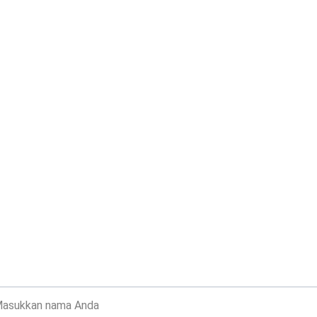
Berlangganan Sekarang
Dapatkan tips keamanan siber terbaru dari csixsecurity
a Lengkap