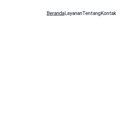
Beranda
Layanan
Tentang
Kontak
 